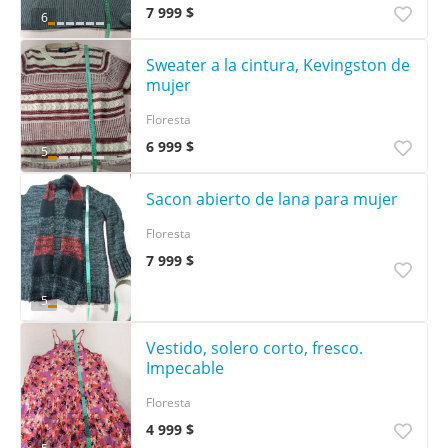
7 999 $
6
Sweater a la cintura, Kevingston de
mujer
Floresta
6 999 $
5
Sacon abierto de lana para mujer
Floresta
7 999 $
5
Vestido, solero corto, fresco.
Impecable
Floresta
4 999 $