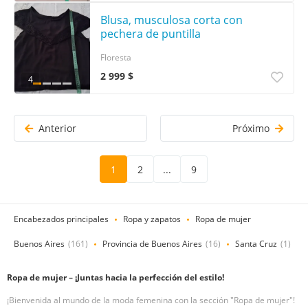
Blusa, musculosa corta con
pechera de puntilla
Floresta
2 999 $
4
Anterior
Próximo
1
2
...
9
Encabezados principales
Ropa y zapatos
Ropa de mujer
Buenos Aires
(161)
Provincia de Buenos Aires
(16)
Santa Cruz
(1)
Ropa de mujer – ¡Juntas hacia la perfección del estilo!
¡Bienvenida al mundo de la moda femenina con la sección "Ropa de mujer"!