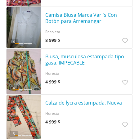
5
Camisa Blusa Marca Var 's Con
Botón para Arremangar
Recoleta
8 999 $
4
Blusa, musculosa estampada tipo
gasa. IMPECABLE
Floresta
4 999 $
4
Calza de lycra estampada. Nueva
Floresta
4 999 $
5