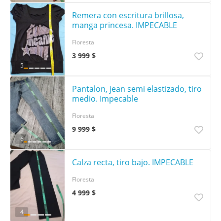
Remera con escritura brillosa,
manga princesa. IMPECABLE
Floresta
3 999 $
5
Pantalon, jean semi elastizado, tiro
medio. Impecable
Floresta
9 999 $
6
Calza recta, tiro bajo. IMPECABLE
Floresta
4 999 $
4