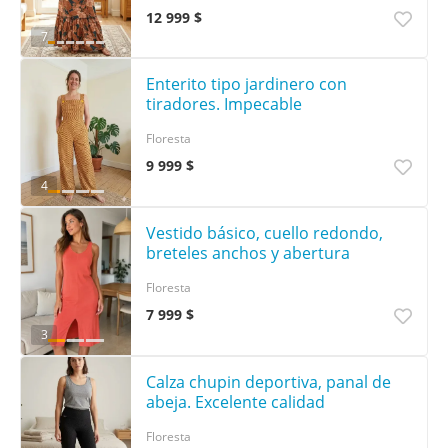
12 999 $
7
Enterito tipo jardinero con
tiradores. Impecable
Floresta
9 999 $
4
Vestido básico, cuello redondo,
breteles anchos y abertura
Floresta
7 999 $
3
Calza chupin deportiva, panal de
abeja. Excelente calidad
Floresta