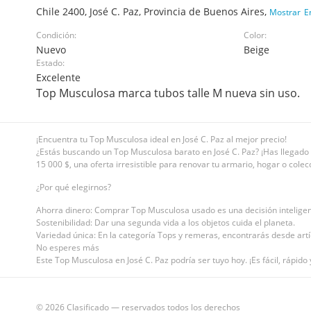
Chile 2400, José C. Paz, Provincia de Buenos Aires,
Mostrar
E
Condición:
Color:
Nuevo
Beige
Estado:
Excelente
Top Musculosa marca tubos talle M nueva sin uso.
¡Encuentra tu Top Musculosa ideal en José C. Paz al mejor precio!
¿Estás buscando un Top Musculosa barato en José C. Paz? ¡Has llegado a
15 000 $, una oferta irresistible para renovar tu armario, hogar o colec
¿Por qué elegirnos?
Ahorra dinero: Comprar Top Musculosa usado es una decisión intelige
Sostenibilidad: Dar una segunda vida a los objetos cuida el planeta.
Variedad única: En la categoría Tops y remeras, encontrarás desde artíc
No esperes más
Este Top Musculosa en José C. Paz podría ser tuyo hoy. ¡Es fácil, rápid
© 2026 Clasificado — reservados todos los derechos