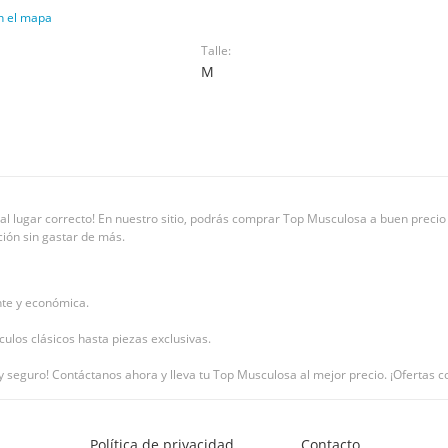
n el mapa
Talle:
M
l lugar correcto! En nuestro sitio, podrás comprar Top Musculosa a buen precio s
ción sin gastar de más.
nte y económica.
ulos clásicos hasta piezas exclusivas.
o y seguro! Contáctanos ahora y lleva tu Top Musculosa al mejor precio. ¡Ofertas 
Política de privacidad
Contacto