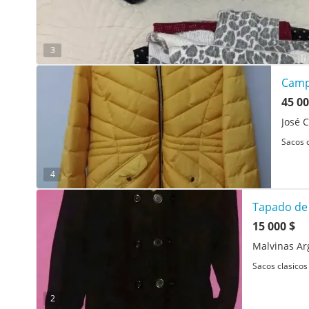
3
Camp
45 00
José C
Sacos c
4
Tapado de
15 000 $
Malvinas Ar
Sacos clasicos 
2