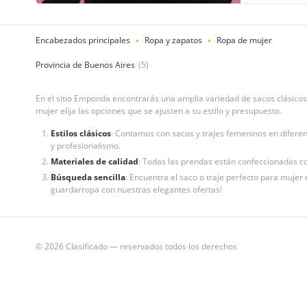
Encabezados principales
Ropa y zapatos
Ropa de mujer
Provincia de Buenos Aires
(5)
En el sitio Emponda encontrarás una amplia variedad de sacos clásico
mujer elija las opciones que se ajusten a su estilo y presupuesto.
Estilos clásicos
: Contamos con sacos y trajes femeninos en diferen
y profesionalismo.
Materiales de calidad
: Todas las prendas están confeccionadas co
Búsqueda sencilla
: Encuentra el saco o traje perfecto para mujer
guardarropa con nuestras elegantes ofertas!
© 2026 Clasificado — reservados todos los derechos