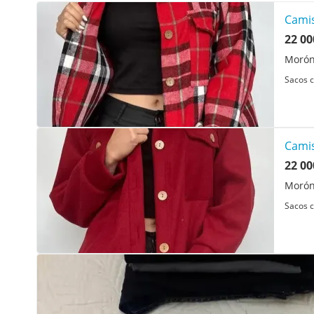
Camis
22 00
Morón
Sacos c
Camis
22 00
Morón
Sacos c