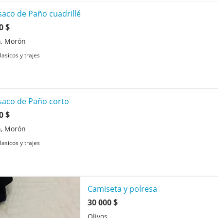
aco de Paño cuadrillé
0 $
, Morón
lasicos y trajes
aco de Paño corto
0 $
, Morón
lasicos y trajes
Camiseta y polresa
30 000 $
Olivos