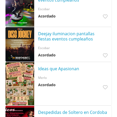
eventos cumpleaños
Escobar
Acordado
3
Deejay iluminacion pantallas
fiestas eventos cumpleaños
Escobar
Acordado
5
Ideas que Apasionan
Merlo
Acordado
4
Despedidas de Soltero en Cordoba