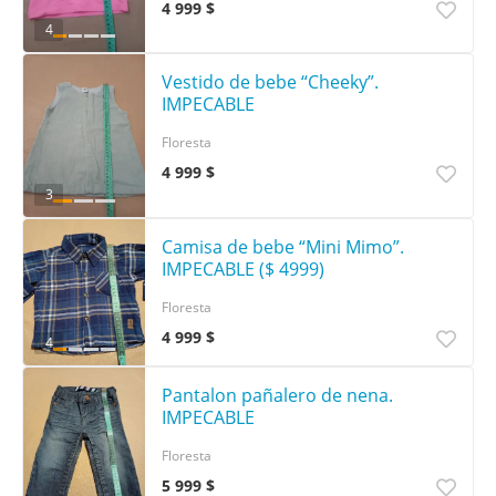
4 999 $
4
Vestido de bebe “Cheeky”.
IMPECABLE
Floresta
4 999 $
3
Camisa de bebe “Mini Mimo”.
IMPECABLE ($ 4999)
Floresta
4 999 $
4
Pantalon pañalero de nena.
IMPECABLE
Floresta
5 999 $