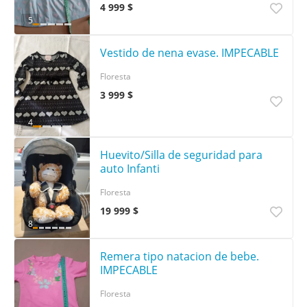
4 999 $
5
Vestido de nena evase. IMPECABLE
Floresta
3 999 $
4
Huevito/Silla de seguridad para
auto Infanti
Floresta
19 999 $
8
Remera tipo natacion de bebe.
IMPECABLE
Floresta