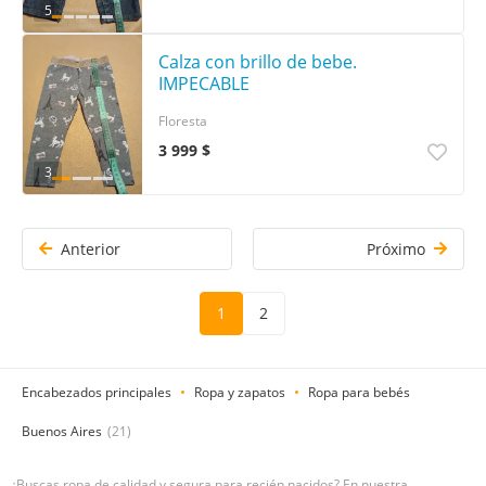
5
Calza con brillo de bebe.
IMPECABLE
Floresta
3 999 $
3
Anterior
Próximo
1
2
Encabezados principales
Ropa y zapatos
Ropa para bebés
Buenos Aires
(21)
¿Buscas ropa de calidad y segura para recién nacidos? En nuestra