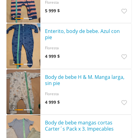
Floresta
5 999 $
2
Enterito, body de bebe. Azul con
pie
Floresta
4 999 $
2
Body de bebe H & M. Manga larga,
sin pie
Floresta
4 999 $
2
Body de bebe mangas cortas
Carter´s Pack x 3. Impecables