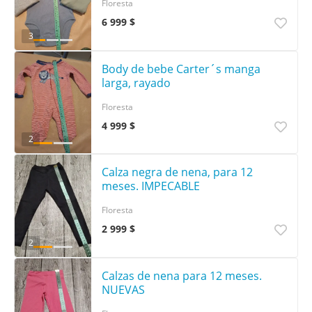
Floresta
6 999 $
3
Body de bebe Carter´s manga
larga, rayado
Floresta
4 999 $
2
Calza negra de nena, para 12
meses. IMPECABLE
Floresta
2 999 $
2
Calzas de nena para 12 meses.
NUEVAS