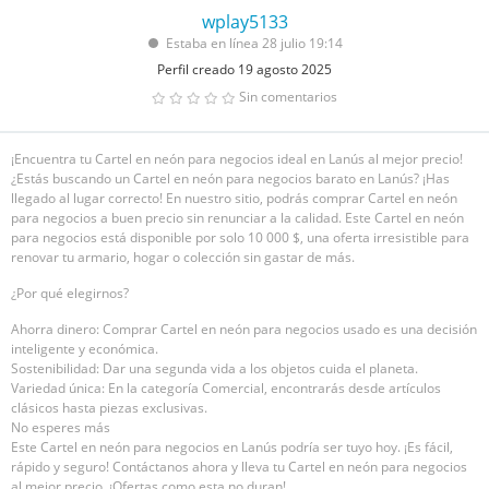
wplay5133
Estaba en línea 28 julio 19:14
Perfil creado 19 agosto 2025
Sin comentarios
¡Encuentra tu Cartel en neón para negocios ideal en Lanús al mejor precio!
¿Estás buscando un Cartel en neón para negocios barato en Lanús? ¡Has
llegado al lugar correcto! En nuestro sitio, podrás comprar Cartel en neón
para negocios a buen precio sin renunciar a la calidad. Este Cartel en neón
para negocios está disponible por solo 10 000 $, una oferta irresistible para
renovar tu armario, hogar o colección sin gastar de más.
¿Por qué elegirnos?
Ahorra dinero: Comprar Cartel en neón para negocios usado es una decisión
inteligente y económica.
Sostenibilidad: Dar una segunda vida a los objetos cuida el planeta.
Variedad única: En la categoría Comercial, encontrarás desde artículos
clásicos hasta piezas exclusivas.
No esperes más
Este Cartel en neón para negocios en Lanús podría ser tuyo hoy. ¡Es fácil,
rápido y seguro! Contáctanos ahora y lleva tu Cartel en neón para negocios
al mejor precio. ¡Ofertas como esta no duran!