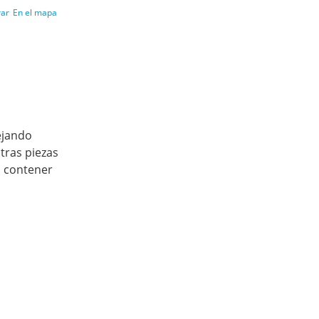
rar
En el mapa
ejando
tras piezas
a contener