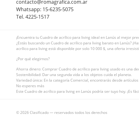
contacto@romagrafica.com.ar
Whatsapp: 15-6235-5075
Tel. 4225-1517
¡Encuentra tu Cuadro de acrílico para living ideal en Lanús al mejor prec
¿Estás buscando un Cuadro de acrílico para living barato en Lanús? ¡Has 
acrílico para living está disponible por solo 10 000 $, una oferta irresi
¿Por qué elegirnos?
Ahorra dinero: Comprar Cuadro de acrílico para living usado es una dec
Sostenibilidad: Dar una segunda vida a los objetos cuida el planeta.
Variedad única: En la categoría Comercial, encontrarás desde artículos 
No esperes más
Este Cuadro de acrílico para living en Lanús podría ser tuyo hoy. ¡Es fác
© 2026 Clasificado — reservados todos los derechos