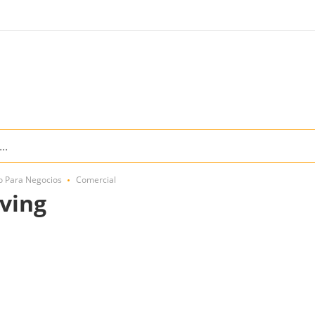
o Para Negocios
Comercial
iving