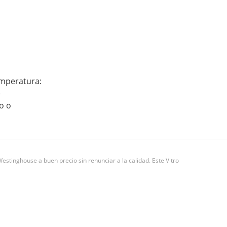
emperatura:
e
o o
estinghouse a buen precio sin renunciar a la calidad. Este Vitro