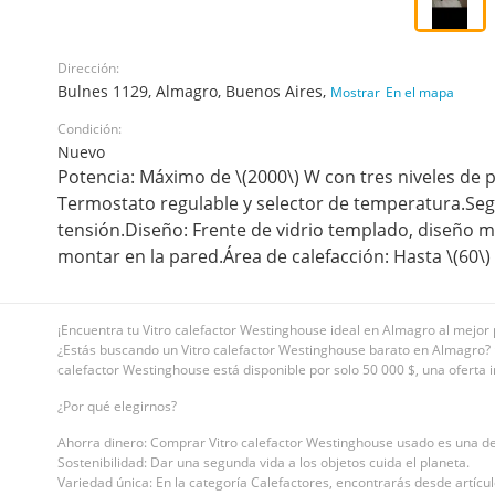
Dirección:
Bulnes 1129, Almagro, Buenos Aires,
Mostrar
En el mapa
Condición:
Nuevo
Potencia: Máximo de \(2000\) W con tres niveles de p
Termostato regulable y selector de temperatura.Seg
tensión.Diseño: Frente de vidrio templado, diseño mo
montar en la pared.Área de calefacción: Hasta \(60\)
¡Encuentra tu Vitro calefactor Westinghouse ideal en Almagro al mejor 
¿Estás buscando un Vitro calefactor Westinghouse barato en Almagro? ¡Ha
calefactor Westinghouse está disponible por solo 50 000 $, una oferta i
¿Por qué elegirnos?
Ahorra dinero: Comprar Vitro calefactor Westinghouse usado es una dec
Sostenibilidad: Dar una segunda vida a los objetos cuida el planeta.
Variedad única: En la categoría Calefactores, encontrarás desde artícul