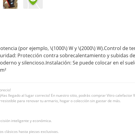
otencia (por ejemplo, \(1000\) W y \(2000\) W).Control de t
uridad: Protección contra sobrecalentamiento y subidas d
derno y silencioso.Instalación: Se puede colocar en el suel
 m²
precio!
s llegado al lugar correcto! En nuestro sitio, podrás comprar Vitro calefactor W
rresistible para renovar tu armario, hogar o colección sin gastar de más.
isión inteligente y económica.
os clásicos hasta piezas exclusivas.