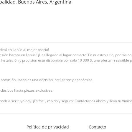
palidad, Buenos Aires, Argentina
ideal en Lanús al mejor precio!
isión barato en Lanús? ¡Has llegado al lugar correcto! En nuestro sitio, podrás co
. Instalación y provisión está disponible por solo 10 000 $, una oferta irresistibl
 provisión usado es una decisión inteligente y económica.
clásicos hasta piezas exclusivas.
podría ser tuyo hoy. ¡Es fácil, rápido y seguro! Contáctanos ahora y lleva tu Vinilo
Política de privacidad
Contacto