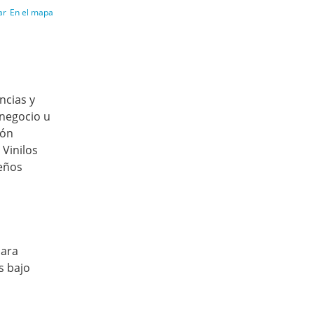
ar
En el mapa
ncias y
 negocio u
ión
 Vinilos
seños
para
s bajo