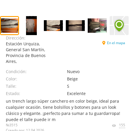
Dirección:
En el mapa
Estación Urquiza,
General San Martín,
Provincia de Buenos
Aires,
Condición:
Nuevo
Color:
Beige
Talle:
S
Estado:
Excelente
un trench largo súper canchero en color beige, ideal para
cualquier ocasión. tiene bolsillos y botones para un look
clásico y elegante. ¡perfecto para sumar a tu guardarropa!
puede el talle puede ir m
№3515
155
Creado por: 12.04.2026