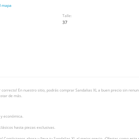
l mapa
Talle:
37
 correcto! En nuestro sitio, podrás comprar Sandalias XL a buen precio sin renunci
astar de más.
e y económica.
clásicos hasta piezas exclusivas.
uro! Contáctanos ahora y lleva tu Sandalias XL al mejor precio. ¡Ofertas como esta