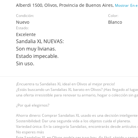
Alberdi 1500, Olivos, Provincia de Buenos Aires,
Mostrar
En e
Condición:
Color:
Nuevo
Blanco
Estado:
Excelente
Sandalia XL NUEVAS:
Son muy livianas.
Estado impecable.
Sin uso.
¡Encuentra tu Sandalias XL ideal en Olivos al mejor precio!
¿Estás buscando un Sandalias XL barato en Olivos? ¡Has llegado al lugar
una oferta irresistible para renovar tu armario, hogar o colección sin g
¿Por qué elegirnos?
Ahorra dinero: Comprar Sandalias XL usado es una decisión inteligent
Sostenibilidad: Dar una segunda vida a los objetos cuida el planeta.
Variedad única: En la categoría Sandalias, encontrarás desde artículos 
No esperes más
Este Sandalias XL en Olivos podría ser tuyo hoy. ¡Es fácil, rápido y seg