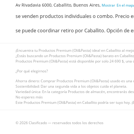
Av Rivadavia 6000, Caballito, Buenos Aires,
Mostrar
En el map
se venden productos individuales o combo. Precio e
se puede coordinar retiro por Caballito. Opción de 
¡Encuentra tu Productos Premium (Oli&Pasta) ideal en Caballito al mejo
¿Estás buscando un Productos Premium (Oli&Pasta) barato en Caballito? 
Productos Premium (Oli&Pasta) está disponible por solo 24 690 $, una of
¿Por qué elegirnos?
Ahorra dinero: Comprar Productos Premium (Oli&Pasta) usado es una d
Sostenibilidad: Dar una segunda vida a los objetos cuida el planeta.
Variedad única: En la categoría Productos de almacén, encontrarás desd
No esperes más
Este Productos Premium (Oli&Pasta) en Caballito podría ser tuyo hoy. ¡E
© 2026 Clasificado — reservados todos los derechos