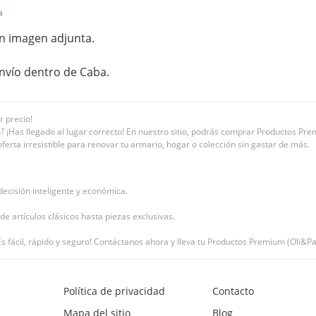
a
n imagen adjunta.
envío dentro de Caba.
r precio!
¡Has llegado al lugar correcto! En nuestro sitio, podrás comprar Productos Premi
erta irresistible para renovar tu armario, hogar o colección sin gastar de más.
ecisión inteligente y económica.
e artículos clásicos hasta piezas exclusivas.
s fácil, rápido y seguro! Contáctanos ahora y lleva tu Productos Premium (Oli&Pa
Política de privacidad
Contacto
Mapa del sitio
Blog