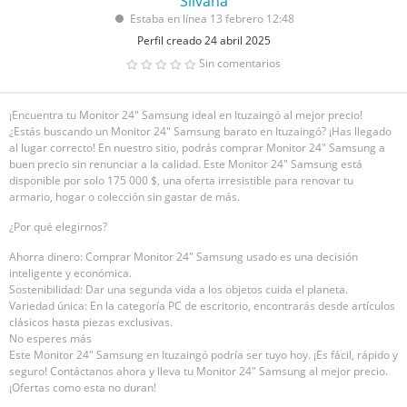
Silvana
Estaba en línea 13 febrero 12:48
Perfil creado 24 abril 2025
Sin comentarios
¡Encuentra tu Monitor 24" Samsung ideal en Ituzaingó al mejor precio!
¿Estás buscando un Monitor 24" Samsung barato en Ituzaingó? ¡Has llegado
al lugar correcto! En nuestro sitio, podrás comprar Monitor 24" Samsung a
buen precio sin renunciar a la calidad. Este Monitor 24" Samsung está
disponible por solo 175 000 $, una oferta irresistible para renovar tu
armario, hogar o colección sin gastar de más.
¿Por qué elegirnos?
Ahorra dinero: Comprar Monitor 24" Samsung usado es una decisión
inteligente y económica.
Sostenibilidad: Dar una segunda vida a los objetos cuida el planeta.
Variedad única: En la categoría PC de escritorio, encontrarás desde artículos
clásicos hasta piezas exclusivas.
No esperes más
Este Monitor 24" Samsung en Ituzaingó podría ser tuyo hoy. ¡Es fácil, rápido y
seguro! Contáctanos ahora y lleva tu Monitor 24" Samsung al mejor precio.
¡Ofertas como esta no duran!