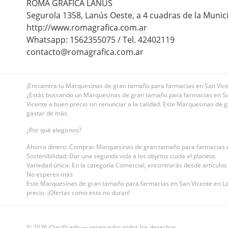
ROMA GRAFICA LANUS
Segurola 1358, Lanús Oeste, a 4 cuadras de la Munic
http://www.romagrafica.com.ar
Whatsapp: 1562355075 / Tel. 42402119
contacto@romagrafica.com.ar
¡Encuentra tu Marquesinas de gran tamaño para farmacias en San Vicen
¿Estás buscando un Marquesinas de gran tamaño para farmacias en San
Vicente a buen precio sin renunciar a la calidad. Este Marquesinas de g
gastar de más.
¿Por qué elegirnos?
Ahorra dinero: Comprar Marquesinas de gran tamaño para farmacias en
Sostenibilidad: Dar una segunda vida a los objetos cuida el planeta.
Variedad única: En la categoría Comercial, encontrarás desde artículos 
No esperes más
Este Marquesinas de gran tamaño para farmacias en San Vicente en Lanú
precio. ¡Ofertas como esta no duran!
© 2026 Clasificado — reservados todos los derechos