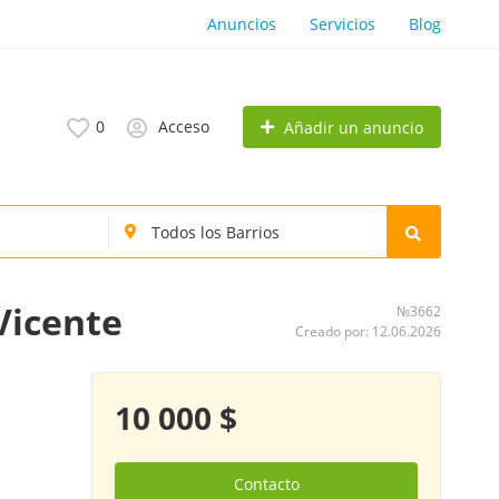
Anuncios
Servicios
Blog
0
Acceso
Añadir un anuncio
Vicente
№3662
Creado por: 12.06.2026
10 000 $
Contacto