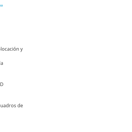
pa
olocación y
da
ND
cuadros de