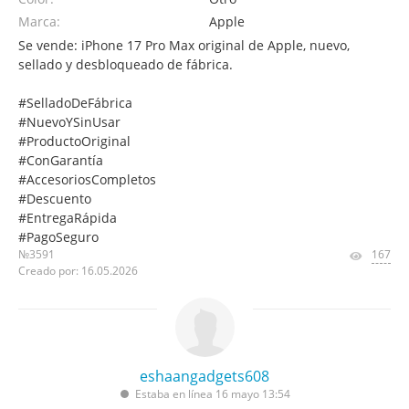
Marca:
Apple
Se vende: iPhone 17 Pro Max original de Apple, nuevo,
sellado y desbloqueado de fábrica.
#SelladoDeFábrica
#NuevoYSinUsar
#ProductoOriginal
#ConGarantía
#AccesoriosCompletos
#Descuento
#EntregaRápida
#PagoSeguro
№3591
167
Creado por: 16.05.2026
eshaangadgets608
Estaba en línea 16 mayo 13:54