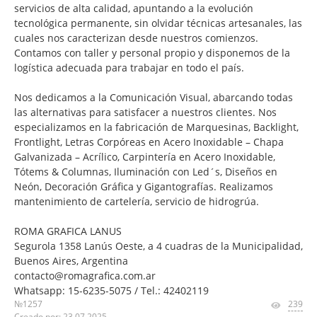
servicios de alta calidad, apuntando a la evolución
tecnológica permanente, sin olvidar técnicas artesanales, las
cuales nos caracterizan desde nuestros comienzos.
Contamos con taller y personal propio y disponemos de la
logística adecuada para trabajar en todo el país.
Nos dedicamos a la Comunicación Visual, abarcando todas
las alternativas para satisfacer a nuestros clientes. Nos
especializamos en la fabricación de Marquesinas, Backlight,
Frontlight, Letras Corpóreas en Acero Inoxidable – Chapa
Galvanizada – Acrílico, Carpintería en Acero Inoxidable,
Tótems & Columnas, Iluminación con Led´s, Diseños en
Neón, Decoración Gráfica y Gigantografías. Realizamos
mantenimiento de cartelería, servicio de hidrogrúa.
ROMA GRAFICA LANUS
Segurola 1358 Lanús Oeste, a 4 cuadras de la Municipalidad,
Buenos Aires, Argentina
contacto@romagrafica.com.ar
Whatsapp: 15-6235-5075 / Tel.: 42402119
№1257
239
Creado por: 23.07.2025