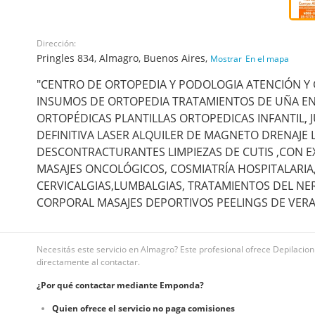
Dirección:
Pringles 834, Almagro, Buenos Aires,
Mostrar
En el mapa
"CENTRO DE ORTOPEDIA Y PODOLOGIA ATENCIÓN Y 
INSUMOS DE ORTOPEDIA TRATAMIENTOS DE UÑA E
ORTOPÉDICAS PLANTILLAS ORTOPEDICAS INFANTIL, 
DEFINITIVA LASER ALQUILER DE MAGNETO DRENAJE
DESCONTRACTURANTES LIMPIEZAS DE CUTIS ,CON E
MASAJES ONCOLÓGICOS, COSMIATRÍA HOSPITALARIA,
CERVICALGIAS,LUMBALGIAS, TRATAMIENTOS DEL NERV
CORPORAL MASAJES DEPORTIVOS PEELINGS DE VER
Necesitás este servicio en Almagro? Este profesional ofrece Depilacion d
directamente al contactar.
¿Por qué contactar mediante Emponda?
Quien ofrece el servicio no paga comisiones