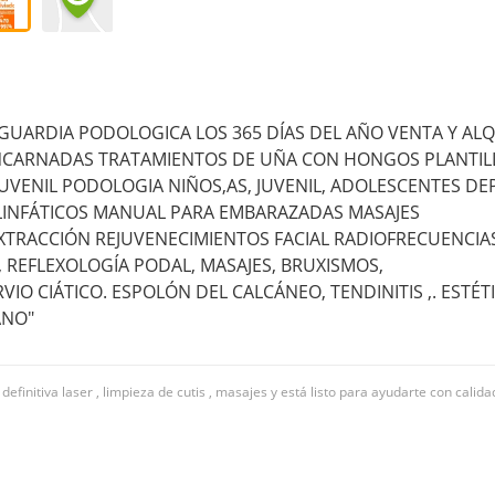
GUARDIA PODOLOGICA LOS 365 DÍAS DEL AÑO VENTA Y ALQ
NCARNADAS TRATAMIENTOS DE UÑA CON HONGOS PLANTIL
JUVENIL PODOLOGIA NIÑOS,AS, JUVENIL, ADOLESCENTES DE
 LINFÁTICOS MANUAL PARA EMBARAZADAS MASAJES
XTRACCIÓN REJUVENECIMIENTOS FACIAL RADIOFRECUENCIA
 REFLEXOLOGÍA PODAL, MASAJES, BRUXISMOS,
IO CIÁTICO. ESPOLÓN DEL CALCÁNEO, TENDINITIS ,. ESTÉT
ANO"
efinitiva laser , limpieza de cutis , masajes y está listo para ayudarte con calid