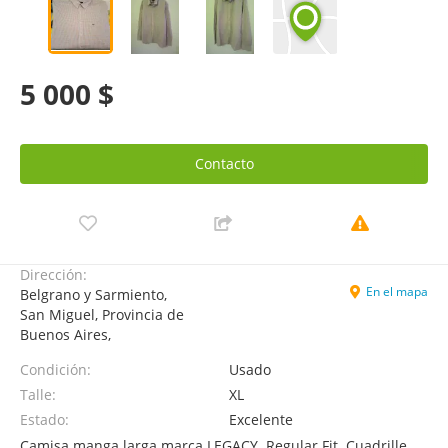
5 000 $
Contacto
Dirección:
En el mapa
Belgrano y Sarmiento,
San Miguel, Provincia de
Buenos Aires,
Condición:
Usado
Talle:
XL
Estado:
Excelente
Camisa manga larga marca LEGACY. Regular Fit. Cuadrille