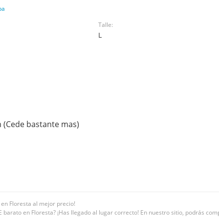
pa
Talle:
L
m (Cede bastante mas)
n Floresta al mejor precio!
arato en Floresta? ¡Has llegado al lugar correcto! En nuestro sitio, podrás c