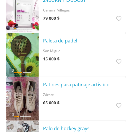
24BURN Y E-BOOST
General Villegas
79 000 $
8
Paleta de padel
San Miguel
15 000 $
2
Patines para patinaje artístico
Zárate
65 000 $
3
Palo de hockey grays