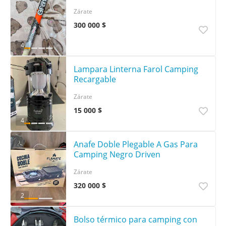
Zárate
300 000 $
4
Lampara Linterna Farol Camping
Recargable
Zárate
15 000 $
4
Anafe Doble Plegable A Gas Para
Camping Negro Driven
Zárate
320 000 $
2
Bolso térmico para camping con