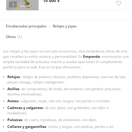
10 000 $
3
Encabezados principales
Relojes y joyas
Olivos
(1)
Los relojes y las joyas no son solo accesorios, sino verdaderas obras de arte
que resaltan tu estilo, estatus y personalidad. En
Emponda
, encontrarás una
amplia variedad de artículos nuevos y usados que serán el complemento
perfecto para tu look. Esto es lo que ofrecemos:
Relojes
: relojes de pulsera clásicos, modelos deportivos, marcas de lujo,
piezas vintage, relojes inteligentes.
Anillos
: de compromiso, de boda, decorativos, con piedras preciosas,
diseños minimalistas.
Aretes
: colgantes, studs, clip-ons, largos, con perlas o cristales.
Cadenas y colgantes
: de oro, plata, con grabados, con dijes o
medallones.
Pulseras
: de cuero, metálicas, de eslabones, con dijes.
Collares y gargantillas
: cortos y largos, con piedras, perlas o sin
decoración.