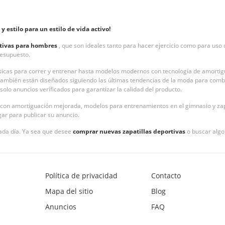
estilo para un estilo de vida activo!
rtivas para hombres
, que son ideales tanto para hacer ejercicio como para uso
presupuesto.
clásicas para correr y entrenar hasta modelos modernos con tecnología de amort
 también están diseñados siguiendo las últimas tendencias de la moda para combi
olo anuncios verificados para garantizar la calidad del producto.
r con amortiguación mejorada, modelos para entrenamientos en el gimnasio y zapat
ugar para publicar su anuncio.
ada día. Ya sea que desee
comprar nuevas zapatillas deportivas
o buscar algo
Política de privacidad
Contacto
Mapa del sitio
Blog
Anuncios
FAQ