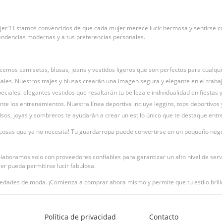
jer"! Estamos convencidos de que cada mujer merece lucir hermosa y sentirse c
tendencias modernas y a tus preferencias personales.
ecemos camisetas, blusas, jeans y vestidos ligeros que son perfectos para cualqui
ales. Nuestros trajes y blusas crearán una imagen segura y elegante en el trabaj
ciales: elegantes vestidos que resaltarán tu belleza e individualidad en fiestas 
te los entrenamientos. Nuestra línea deportiva incluye leggins, tops deportivos
sos, joyas y sombreros te ayudarán a crear un estilo único que te destaque entre
osas que ya no necesita! Tu guardarropa puede convertirse en un pequeño negoc
olaboramos solo con proveedores confiables para garantizar un alto nivel de servi
r pueda permitirse lucir fabulosa.
edades de moda. ¡Comienza a comprar ahora mismo y permite que tu estilo brill
Política de privacidad
Contacto