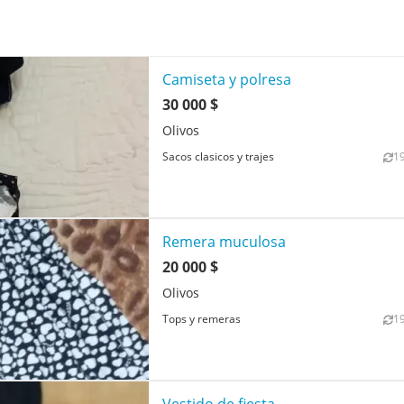
Camiseta y polresa
30 000 $
Olivos
1
Sacos clasicos y trajes
Remera muculosa
20 000 $
Olivos
1
Tops y remeras