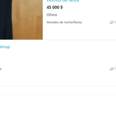
Vestido de fiesta
45 000 $
Olivos
1
Vestidos de noche/fiesta
 pinup
1
no