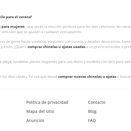
lo para el verano!
as para mujeres
, que serán la elección perfecta para los días calurosos, las vaca
ir artículos que se ajusten a cualquier presupuesto.
icas de goma hasta sandalias elegantes con correas y detalles decorativos. Esto
y estilo. ¿Quiere
comprar chinelas u ojotas usadas
a un precio accesible o pre
a playa, sandalias planas elegantes para uso diario y modelos con taco para sali
los días cálidos. Ya sea que desee
comprar nuevas chinelas u ojotas
o buscar
Política de privacidad
Contacto
Mapa del sitio
Blog
Anuncios
FAQ