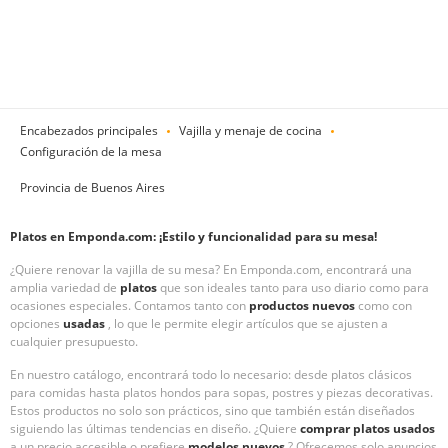
Encabezados principales
Vajilla y menaje de cocina
Configuración de la mesa
Provincia de Buenos Aires
Platos en Emponda.com: ¡Estilo y funcionalidad para su mesa!
¿Quiere renovar la vajilla de su mesa? En Emponda.com, encontrará una
amplia variedad de
platos
que son ideales tanto para uso diario como para
ocasiones especiales. Contamos tanto con
productos nuevos
como con
opciones
usadas
, lo que le permite elegir artículos que se ajusten a
cualquier presupuesto.
En nuestro catálogo, encontrará todo lo necesario: desde platos clásicos
para comidas hasta platos hondos para sopas, postres y piezas decorativas.
Estos productos no solo son prácticos, sino que también están diseñados
siguiendo las últimas tendencias en diseño. ¿Quiere
comprar platos usados
a un precio accesible o prefiere
modelos nuevos
? Ofrecemos solo anuncios