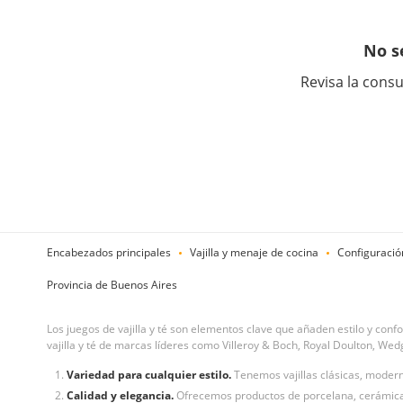
No s
Revisa la consu
Encabezados principales
Vajilla y menaje de cocina
Configuració
Provincia de Buenos Aires
Los juegos de vajilla y té son elementos clave que añaden estilo y con
vajilla y té de marcas líderes como Villeroy & Boch, Royal Doulton, Wedg
Variedad para cualquier estilo.
Tenemos vajillas clásicas, moderna
Calidad y elegancia.
Ofrecemos productos de porcelana, cerámica y