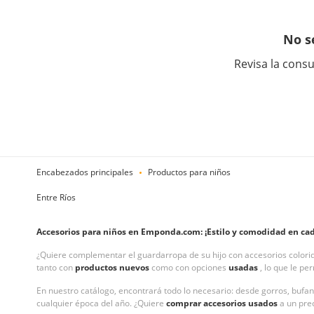
No s
Revisa la consu
Encabezados principales
Productos para niños
Entre Ríos
Accesorios para niños en Emponda.com: ¡Estilo y comodidad en cad
¿Quiere complementar el guardarropa de su hijo con accesorios color
tanto con
productos nuevos
como con opciones
usadas
, lo que le pe
En nuestro catálogo, encontrará todo lo necesario: desde gorros, bufa
cualquier época del año. ¿Quiere
comprar accesorios usados
a un pre