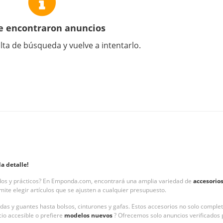
e encontraron anuncios
lta de búsqueda y vuelve a intentarlo.
a detalle!
idos y prácticos? En Emponda.com, encontrará una amplia variedad de
accesorio
rmite elegir artículos que se ajusten a cualquier presupuesto.
ndas y guantes hasta bolsos, cinturones y gafas. Estos accesorios no solo compl
cio accesible o prefiere
modelos nuevos
? Ofrecemos solo anuncios verificados 