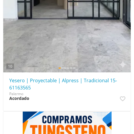
10
Yesero | Proyectable | Alpress | Tradicional 15-
61163565
Palermo
Acordado