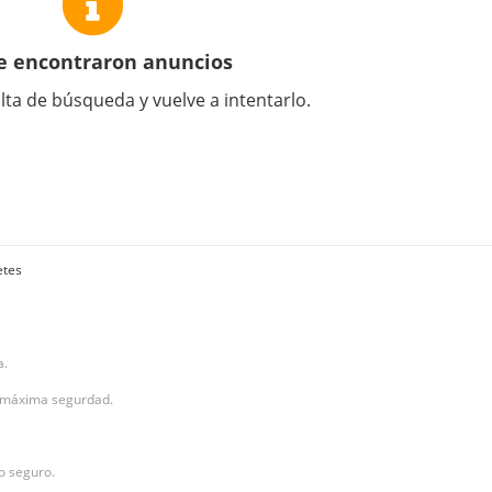
e encontraron anuncios
lta de búsqueda y vuelve a intentarlo.
etes
a.
a máxima segurdad.
o seguro.