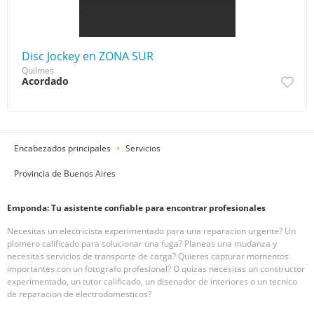
Disc Jockey en ZONA SUR
Quilmes
Acordado
Encabezados principales
Servicios
Provincia de Buenos Aires
Emponda: Tu asistente confiable para encontrar profesionales
Necesitas un electricista experimentado para una reparacion urgente? Un
plomero calificado para solucionar una fuga? Planeas una mudanza y
necesitas servicios de transporte de carga? Quieres capturar momentos
importantes con un fotografo profesional? O quizas necesitas un constructor
experimentado, un tutor calificado, un disenador de interiores o un tecnico
de reparacion de electrodomesticos?