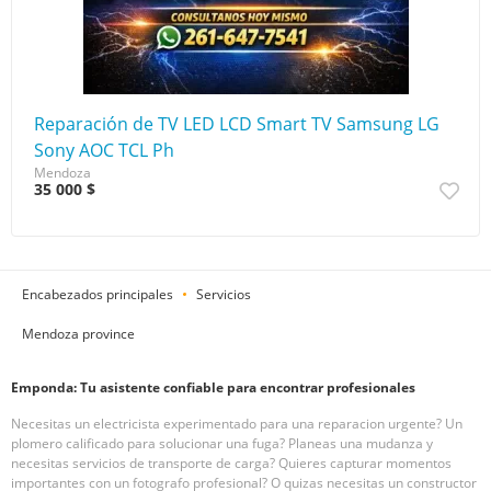
Reparación de TV LED LCD Smart TV Samsung LG
Sony AOC TCL Ph
Mendoza
35 000 $
Encabezados principales
Servicios
Mendoza province
Emponda: Tu asistente confiable para encontrar profesionales
Necesitas un electricista experimentado para una reparacion urgente? Un
plomero calificado para solucionar una fuga? Planeas una mudanza y
necesitas servicios de transporte de carga? Quieres capturar momentos
importantes con un fotografo profesional? O quizas necesitas un constructor