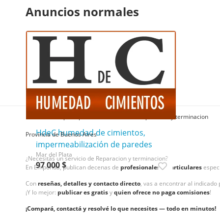
Anuncios normales
Encabezados principales
Servicios
Reparacion y terminacion
HdeC humedad de cimientos,
Provincia de Buenos Aires
impermeabilización de paredes
Mar del Plata
¿Necesitás un servicio de Reparacion y terminacion?
97 000 $
En Emponda, publican decenas de
profesionales y particulares
especi
Con
reseñas, detalles y contacto directo
, vas a encontrar al indicado
¡Y lo mejor:
publicar es gratis
y
quien ofrece no paga comisiones
!
¡Compará, contactá y resolvé lo que necesites — todo en minutos!