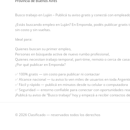
Provincia de Buenos Aires
Busco trabajo en Luján – Publicá tu aviso gratis y conectá con emplead
¿Estás buscando empleo en Luján? En Emponda, podés publicar gratis tu
sin costo y sin vueltas.
Ideal para:
Quienes buscan su primer empleo,
Personas en búsqueda activa de nuevo rumbo profesional,
Quienes necesitan trabajo temporal, part-time, remoto o cerca de casa
¿Por qué publicar en Emponda?
✅ 100% gratis — sin costo para publicar ni contactar
✅ Alcance nacional — tu aviso lo ven miles de usuarios en toda Argent
✅ Fácil y rápido — publicá en minutos desde tu celular o computadora
✅ Seguridad — entorno confiable para conectar con oportunidades rea
¡Publicá tu aviso de “Busco trabajo” hoy y empezá a recibir contactos 
© 2026 Clasificado — reservados todos los derechos