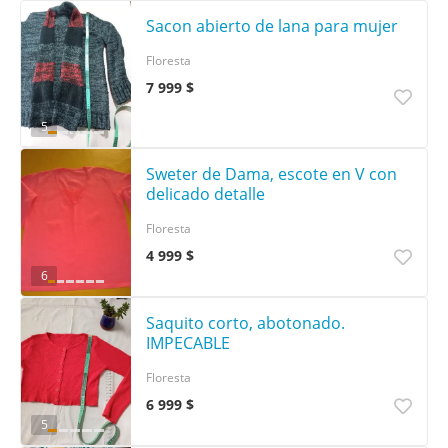
Sacon abierto de lana para mujer
Floresta
7 999 $
5
Sweter de Dama, escote en V con
delicado detalle
Floresta
4 999 $
6
Saquito corto, abotonado.
IMPECABLE
Floresta
6 999 $
5