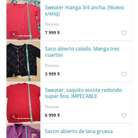
Sweater manga 3/4 ancha. (Nuevo
s/etiq)
Floresta
7 999 $
4
Saco abierto calado. Manga tres
cuartos
Floresta
3 999 $
4
Sweater, saquito escote redondo
super fino. IMPECABLE
Floresta
6 999 $
6
Sacon abierto de lana gruesa