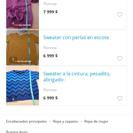
Floresta
7 999 $
4
Sweater con perlas en escote
Floresta
6 999 $
5
Sweater a la cintura, pesadito,
abrigado :
Floresta
6 999 $
4
Encabezados principales
Ropa y zapatos
Ropa de mujer
Buenos Aires