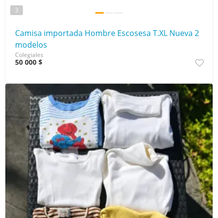
3
Camisa importada Hombre Escosesa T.XL Nueva 2
modelos
Colegiales
50 000 $