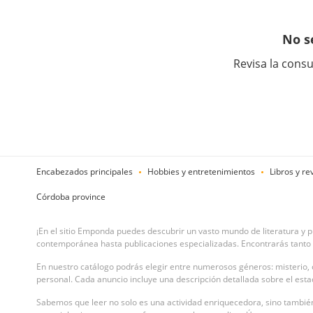
No s
Revisa la consu
Encabezados principales
Hobbies y entretenimientos
Libros y re
Córdoba province
¡En el sitio Emponda puedes descubrir un vasto mundo de literatura y pu
contemporánea hasta publicaciones especializadas. Encontrarás tanto 
En nuestro catálogo podrás elegir entre numerosos géneros: misterio, ci
personal. Cada anuncio incluye una descripción detallada sobre el estado
Sabemos que leer no solo es una actividad enriquecedora, sino también