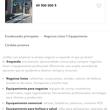
49 900 000 $
4
Encabezados principales
Negocios Listos Y Equipamiento
Córdoba province
¿Soñás con empezar tu propio negocio o expandir el que ya tenés?
En
Emponda
, encontrarás oportunidades únicas para comprar negocios
listos o equipamiento profesional. Ofrecemos una amplia variedad de
opciones que te ayudarán a ahorrar tiempo y recursos:
Negocios listos
: cafeterías, restaurantes, tiendas, salones de belleza,
lavaderos de autos, franquicias y mucho más.
Equipamiento para negocios
: equipos de cocina, estanterías
comerciales, cajas registradoras, herramientas profesionales, tecnología
para oficinas y producción.
Equipamiento comercial
: vitrinas, heladeras, balanzas, sistemas POS.
Equipamiento para belleza y salud
: sillas para peluquerías, aparatos de