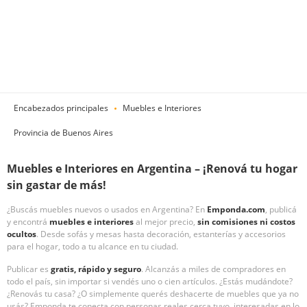
Encabezados principales
Muebles e Interiores
Provincia de Buenos Aires
Muebles e Interiores en Argentina – ¡Renová tu hogar
sin gastar de más!
¿Buscás muebles nuevos o usados en Argentina? En
Emponda.com
, publicá
y encontrá
muebles e interiores
al mejor precio,
sin comisiones ni costos
ocultos
. Desde sofás y mesas hasta decoración, estanterías y accesorios
para el hogar, todo a tu alcance en tu ciudad.
Publicar es
gratis, rápido y seguro
. Alcanzás a miles de compradores en
todo el país, sin importar si vendés uno o cien artículos. ¿Estás mudándote?
¿Renovás tu casa? ¿O simplemente querés deshacerte de muebles que ya no
usás? Emponda te conecta con personas reales cerca tuyo, interesadas en lo