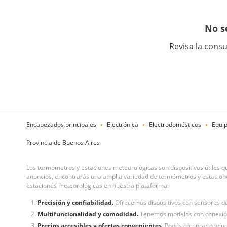
No s
Revisa la consu
Encabezados principales
Electrónica
Electrodomésticos
Equip
Provincia de Buenos Aires
Los termómetros y estaciones meteorológicas son dispositivos útiles q
anuncios, encontrarás una amplia variedad de termómetros y estaciones
estaciones meteorológicas en nuestra plataforma:
Precisión y confiabilidad.
Ofrecemos dispositivos con sensores de
Multifuncionalidad y comodidad.
Tenemos modelos con conexión W
Precios accesibles y ofertas convenientes.
Podés comprar o vend