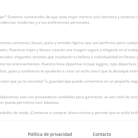
jer"! Estamos convencidos de que cada mujer merece lucir hermosa y sentirse c
tendencias modernas y a tus preferencias personales.
ecemos camisetas, blusas, jeans y vestidos ligeros que son perfectos para cualqui
ales. Nuestros trajes y blusas crearán una imagen segura y elegante en el trabaj
ciales: elegantes vestidos que resaltarán tu belleza e individualidad en fiestas 
te los entrenamientos. Nuestra línea deportiva incluye leggins, tops deportivos
sos, joyas y sombreros te ayudarán a crear un estilo único que te destaque entre
osas que ya no necesita! Tu guardarropa puede convertirse en un pequeño negoc
olaboramos solo con proveedores confiables para garantizar un alto nivel de servi
r pueda permitirse lucir fabulosa.
edades de moda. ¡Comienza a comprar ahora mismo y permite que tu estilo brill
Política de privacidad
Contacto