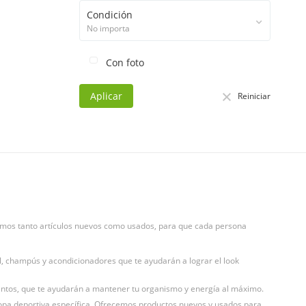
Condición
No importa
Con foto
Aplicar
Reiniciar
ecemos tanto artículos nuevos como usados, para que cada persona
l, champús y acondicionadores que te ayudarán a lograr el look
mentos, que te ayudarán a mantener tu organismo y energía al máximo.
ropa deportiva específica. Ofrecemos productos nuevos y usados para