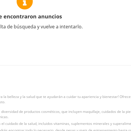
e encontraron anuncios
lta de búsqueda y vuelve a intentarlo.
a la belleza y la salud que te ayudarán a cuidar tu apariencia y bienestar! Ofr
sto.
diversidad de productos cosméticos, que incluyen maquillaje, cuidados de la pie
icas.
 el cuidado de la salud, incluidos vitaminas, suplementos minerales y superali
odrás encontrar todo lo necesario, desde pesas y mats de entrenamiento hasta 