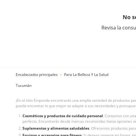
No s
Revisa la consu
Encabezados principales
Para La Belleza Y La Salud
Tucumán
¡En el sitio Emponda encontrarás una amplia variedad de productos par
pueda encontrar lo que mejor se adapte a sus necesidades y presupue
Cosméticos y productos de cuidado personal
: Contamos con una 
perfecto. Encontrarás desde marcas reconocidas hasta opciones ún
Suplementos y alimentos saludables
: Ofrecemos productos para
Equipos y accesorios para fitness
: Si deseas ponerte en forma, p