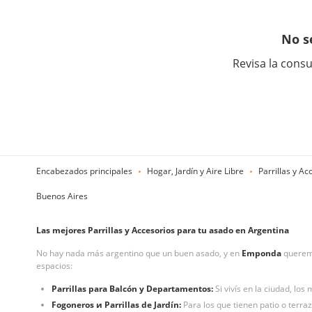
No s
Revisa la consu
Encabezados principales
Hogar, Jardín y Aire Libre
Parrillas y Ac
Buenos Aires
Las mejores Parrillas y Accesorios para tu asado en Argentina
No hay nada más argentino que un buen asado, y en
Emponda
queremo
espacios:
Parrillas para Balcón y Departamentos:
Si vivís en la ciudad, lo
Fogoneros и Parrillas de Jardín:
Para los que tienen patio o terraz