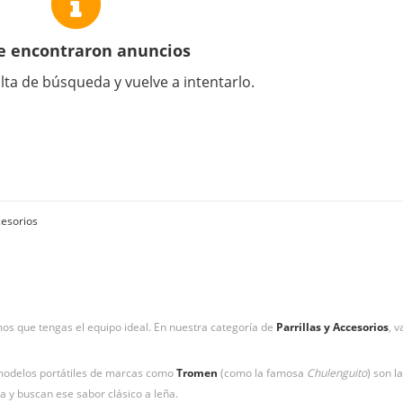
e encontraron anuncios
lta de búsqueda y vuelve a intentarlo.
cesorios
s que tengas el equipo ideal. En nuestra categoría de
Parrillas y Accesorios
, 
s modelos portátiles de marcas como
Tromen
(como la famosa
Chulenguito
) son l
a y buscan ese sabor clásico a leña.