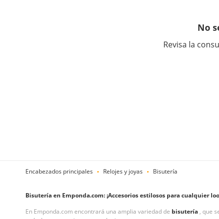
No s
Revisa la consu
Encabezados principales
Relojes y joyas
Bisutería
Bisutería en Emponda.com: ¡Accesorios estilosos para cualquier loo
En Emponda.com encontrará una amplia variedad de
bisutería
, que 