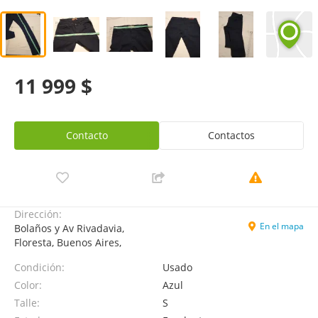
11 999 $
Contacto
Contactos
Dirección:
En el mapa
Bolaños y Av Rivadavia,
Floresta, Buenos Aires,
Condición:
Usado
Color:
Azul
Talle:
S