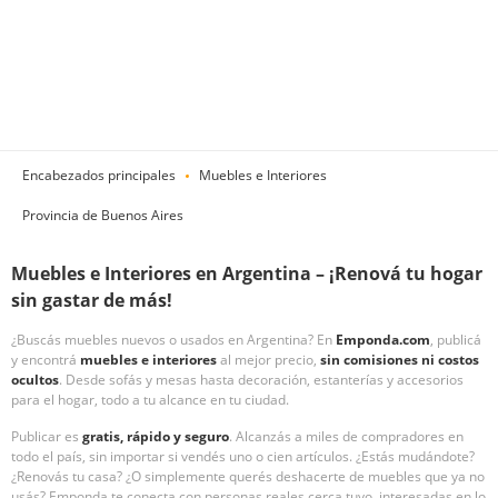
Encabezados principales
Muebles e Interiores
Provincia de Buenos Aires
Muebles e Interiores en Argentina – ¡Renová tu hogar
sin gastar de más!
¿Buscás muebles nuevos o usados en Argentina? En
Emponda.com
, publicá
y encontrá
muebles e interiores
al mejor precio,
sin comisiones ni costos
ocultos
. Desde sofás y mesas hasta decoración, estanterías y accesorios
para el hogar, todo a tu alcance en tu ciudad.
Publicar es
gratis, rápido y seguro
. Alcanzás a miles de compradores en
todo el país, sin importar si vendés uno o cien artículos. ¿Estás mudándote?
¿Renovás tu casa? ¿O simplemente querés deshacerte de muebles que ya no
usás? Emponda te conecta con personas reales cerca tuyo, interesadas en lo