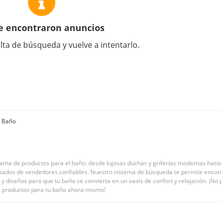
e encontraron anuncios
lta de búsqueda y vuelve a intentarlo.
l Baño
 de productos para el baño: desde lujosas duchas y griferías modernas hasta 
sados de vendedores confiables. Nuestro sistema de búsqueda te permite encont
 diseños para que tu baño se convierta en un oasis de confort y relajación. ¡No p
es productos para tu baño ahora mismo!