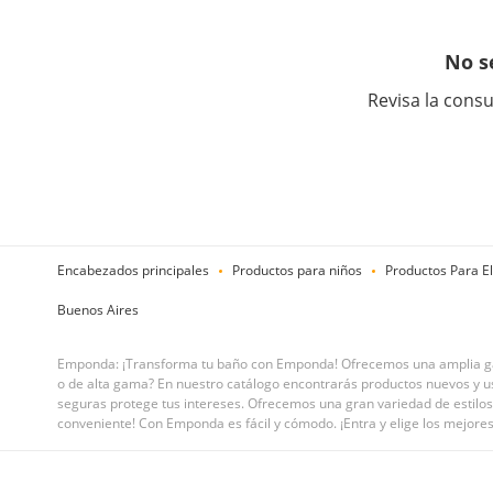
No s
Revisa la consu
Encabezados principales
Productos para niños
Productos Para E
Buenos Aires
Emponda: ¡Transforma tu baño con Emponda! Ofrecemos una amplia gama
o de alta gama? En nuestro catálogo encontrarás productos nuevos y u
seguras protege tus intereses. Ofrecemos una gran variedad de estilos y
conveniente! Con Emponda es fácil y cómodo. ¡Entra y elige los mejor