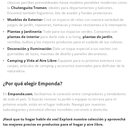
clásicas parrillas premoldeadas hasta modelos portátiles modernos como
la
Chulenguito Tromen
, ideales para departamentos y balcones.
Encontrá también fogoneros, kits de asador y fundas protectoras.
Muebles de Exterior:
Creá un espacio de relax con nuestra variedad de
juegos de jardín, reposeras, hamacas y mesas resistentes a la intemperie.
Plantas y Jardinería:
Todo para tus espacios verdes. Contamos con
plantas de interior
para darle vida a tu living,
plantas de jardín
,
semillas, bulbos y los mejores productos para el cuidado de tus cultivos.
Decoración y Iluminación:
Dale un toque especial a tus noches con
guirnaldas de luces, macetas de diseño y paneles decorativos.
Camping y Vida al Aire Libre:
Equipate para tu próxima aventura con
carpas, artículos de camping y accesorios esenciales para disfrutar de la
naturaleza.
¿Por qué elegir Emponda?
En
Emponda.com
, facilitamos la conexión entre compradores y vendedores
de todo el país. Si buscás renovar tu jardín o equipar tu terraza para el
próximo asado, estás en el lugar indicado. Navegá por nuestras
subcategorías y encontrá ofertas increíbles con envío a domicilio.
¡Hacé que tu hogar hable de vos! Explorá nuestra colección y aprovechá
los mejores precios en productos para el hogar y aire libre.